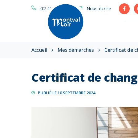
Gestion des traceurs
02 43 38 18 00
Nous écrire
Lien
vers
le
compt
Faceb
Accueil
Mes démarches
Certificat de
Certificat de chan
PUBLIÉ LE 10 SEPTEMBRE 2024