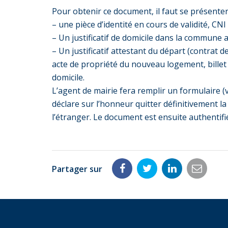
Pour obtenir ce document, il faut se présenter
– une pièce d’identité en cours de validité, CN
– Un justificatif de domicile dans la commune 
– Un justificatif attestant du départ (contrat de
acte de propriété du nouveau logement, billet 
domicile.
L’agent de mairie fera remplir un formulaire (
déclare sur l’honneur quitter définitivement l
l’étranger. Le document est ensuite authentifié 
Partager sur
Partager
Partager
Partager
Partag
sur
sur
sur
par
Facebook
Twitter
LinkedIn
email