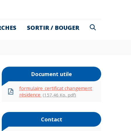
RECHERCHE
RCHES
SORTIR / BOUGER
FERMER
Document utile
formulaire_certificat changement
résidence
157,46
Ko
, pdf
Contact