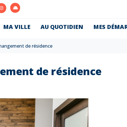
Lien
Lien
vers
vers
le
le
MA VILLE
AU QUOTIDIEN
MES DÉMA
compte
e
compte
Illiwap
ook
Instagram
 changement de résidence
gement de résidence