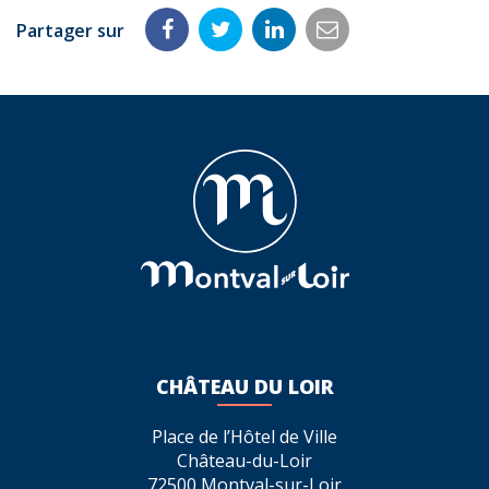
Partager sur
Partager
Partager
Partager
Partager
sur
sur
sur
par
Facebook
Twitter
LinkedIn
email
CHÂTEAU DU LOIR
Place de l’Hôtel de Ville
Château-du-Loir
72500 Montval-sur-Loir