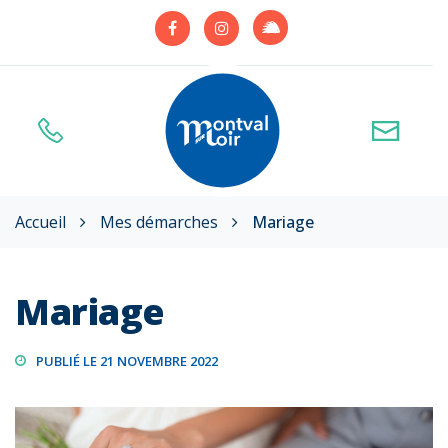
Gestion des traceurs
Lien
Lien
Lien
vers
vers
vers
le
le
le
compte
compte
compte
Illiwap
Facebook
Instagram
Accueil
Mes démarches
Mariage
Mariage
PUBLIÉ LE 21 NOVEMBRE 2022