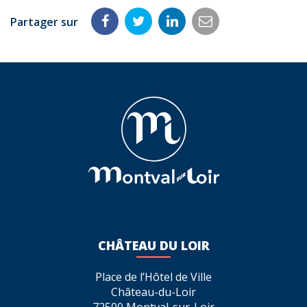
Partager sur
Partager
Partager
Partager
Partager
sur
sur
sur
par
Facebook
Twitter
LinkedIn
email
CHÂTEAU DU LOIR
Place de l’Hôtel de Ville
Château-du-Loir