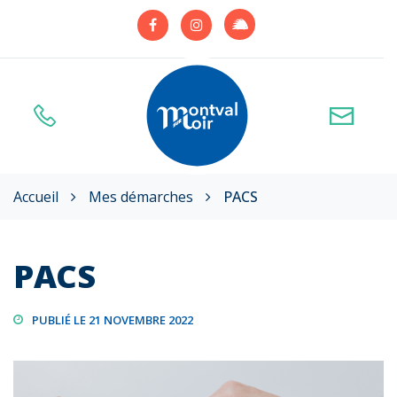
Gestion des traceurs
Lien
Lien
Lien
vers
vers
vers
le
le
le
compte
compte
compte
Illiwap
Facebook
Instagram
Accueil
Mes démarches
PACS
PACS
PUBLIÉ LE 21 NOVEMBRE 2022