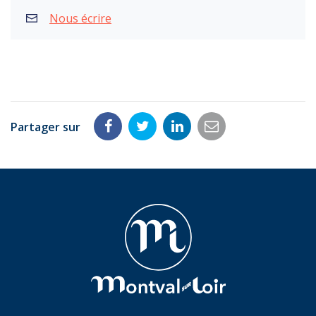
Nous écrire
Partager sur
Partager
Partager
Partager
Partager
sur
sur
sur
par
Facebook
Twitter
LinkedIn
email