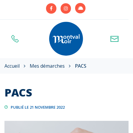
Gestion des traceurs
Lien
Lien
Lien
vers
vers
vers
le
le
le
compte
compte
compte
Illiwap
Facebook
Instagram
Accueil
Mes démarches
PACS
PACS
PUBLIÉ LE 21 NOVEMBRE 2022