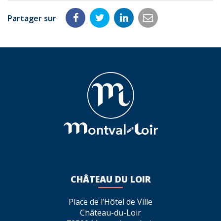
Partager sur
Partager
Partager
Partager
Partager
sur
sur
sur
par
Facebook
Twitter
LinkedIn
email
CHÂTEAU DU LOIR
Place de l’Hôtel de Ville
Château-du-Loir