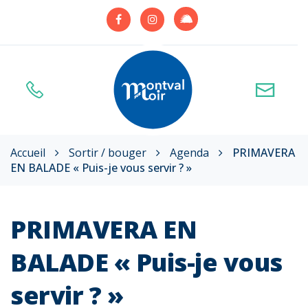
Gestion des traceurs
Lien
Lien
Lien
vers
vers
vers
le
le
le
compte
compte
compte
Illiwap
Facebook
Instagram
Accueil
Sortir / bouger
Agenda
PRIMAVERA
EN BALADE « Puis-je vous servir ? »
PRIMAVERA EN
BALADE « Puis-je vous
servir ? »