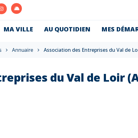
Lien
Lien
vers
vers
le
le
MA VILLE
AU QUOTIDIEN
MES DÉMA
compte
e
compte
Illiwap
ook
Instagram
s
Annuaire
Association des Entreprises du Val de Lo
reprises du Val de Loir (