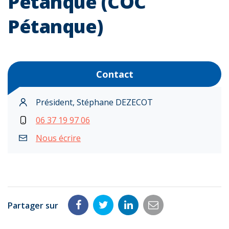
Pétanque (COC
Pétanque)
Contact
Président, Stéphane DEZECOT
06 37 19 97 06
Nous écrire
Partager sur
Partager
Partager
Partager
Partager
sur
sur
sur
par