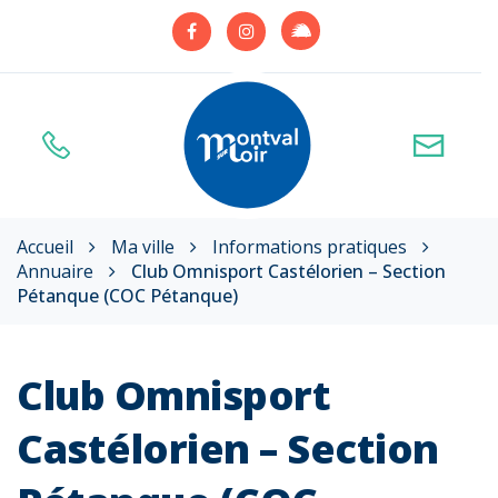
Gestion des traceurs
Lien
Lien
Lien
vers
vers
vers
le
le
le
compte
compte
compte
Illiwap
Facebook
Instagram
Accueil
Ma ville
Informations pratiques
Annuaire
Club Omnisport Castélorien – Section
Pétanque (COC Pétanque)
Club Omnisport
Castélorien – Section