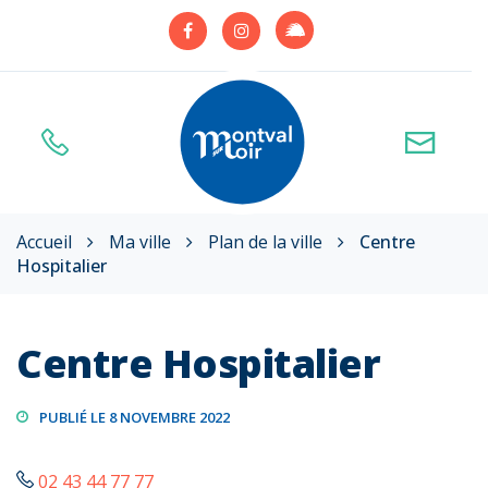
Gestion des traceurs
Lien
Lien
Lien
vers
vers
vers
le
le
le
compte
compte
compte
Illiwap
Facebook
Instagram
Accueil
Ma ville
Plan de la ville
Centre
Hospitalier
Centre Hospitalier
PUBLIÉ LE 8 NOVEMBRE 2022
02 43 44 77 77