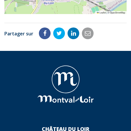
Leaflet
|
©
OpenStreetMap
Partager sur
Partager
Partager
Partager
Partager
sur
sur
sur
par
Facebook
Twitter
LinkedIn
email
CHÂTEAU DU LOIR