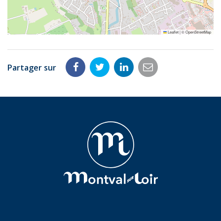
Leaflet
|
©
OpenStreetMap
Partager sur
Partager
Partager
Partager
Partager
sur
sur
sur
par
Facebook
Twitter
LinkedIn
email