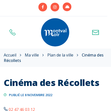
Gestion des traceurs
Lien
Lien
Lien
vers
vers
vers
le
le
le
compte
compte
compte
Illiwap
Facebook
Instagram
Accueil
Ma ville
Plan de la ville
Cinéma des
Récollets
Cinéma des Récollets
PUBLIÉ LE 8 NOVEMBRE 2022
02 47 46 03 12