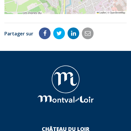
Leaflet
|
©
OpenStreetMap
Partager sur
Partager
Partager
Partager
Partager
sur
sur
sur
par
Facebook
Twitter
LinkedIn
email
CHÂTEAU DU LOIR