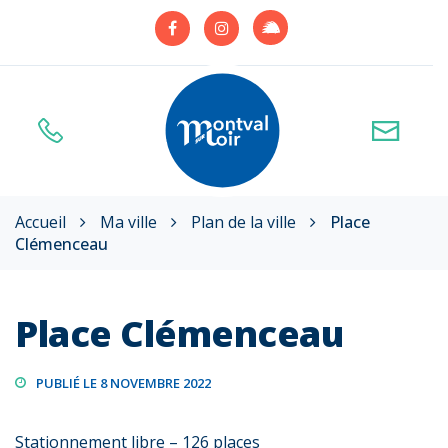
Gestion des traceurs
Lien
Lien
Lien
vers
vers
vers
le
le
le
compte
compte
compte
Illiwap
Facebook
Instagram
Accueil
Ma ville
Plan de la ville
Place
Clémenceau
Place Clémenceau
PUBLIÉ LE 8 NOVEMBRE 2022
Stationnement libre – 126 places